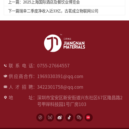
上一篇：2025上海国际酒店及餐饮业博览会
下一篇瑞幸二季度净收入近33亿，古茗成立物联网公司
联系电话
：
0755-27664557
供应商合作
：
1969330391@qq.com
人才招聘
：
3422301758@qq.com
地址
：
深圳市宝安区新安街道兴东社区67区隆昌路2
号甲岸科技园1号厂房103