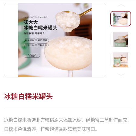
冰糖白糯米罐头
冰糖白糯米甄选北方糯稻原来添加冰糖，经糖蜜工艺制作而成，
白糯米色泽清透，粒粒饱满香甜软糯美味可口。