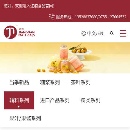
您好，欢迎进入江楠食品官网！
服务热线：13528837680/0755 - 27664532
中文
/
EN
当季新品
糖浆系列
茶叶系列
辅料系列
进口产品系列
粉类系列
果汁/果酱系列