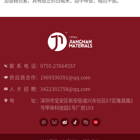
加香精色素，具有醇正的白糯米，甜中带香，糯而不腻。
联系电话
：
0755-27664557
供应商合作
：
1969330391@qq.com
人才招聘
：
3422301758@qq.com
地址
：
深圳市宝安区新安街道兴东社区67区隆昌路2
号甲岸科技园1号厂房103